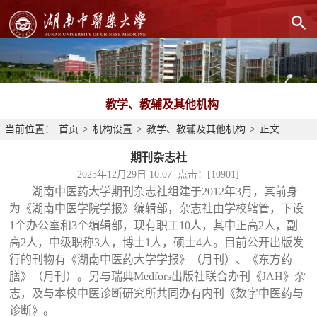
教学、教辅及其他机构
当前位置：
首页
>
机构设置
>
教学、教辅及其他机构
>
正文
期刊杂志社
2025年12月29日 10:07 点击：[
10901
]
湖南中医药大学期刊杂志社组建于2012年3月，其前身
为《湖南中医学院学报》编辑部，杂志社由学校辖管，下设
1个办公室和3个编辑部，现有职工10人，其中正高2人，副
高2人，中级职称3人，博士1人，硕士4人。目前公开出版发
行的刊物有《湖南中医药大学学报》（月刊）、《东方药
膳》（月刊）。另与瑞典Medfors出版社联合办刊《JAH》杂
志，及与本校中医诊断研究所共同办有内刊《数字中医药与
诊断》。