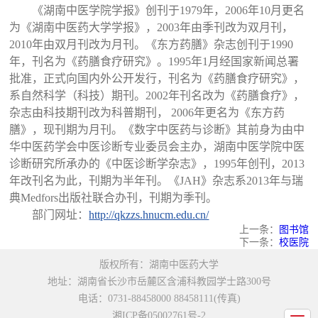
《湖南中医学院学报》创刊于1979年，2006年10月更名
为《湖南中医药大学学报》，2003年由季刊改为双月刊，
2010年由双月刊改为月刊。《东方药膳》杂志创刊于1990
年，刊名为《药膳食疗研究》。1995年1月经国家新闻总署
批准，正式向国内外公开发行，刊名为《药膳食疗研究》，
系自然科学（科技）期刊。2002年刊名改为《药膳食疗》，
杂志由科技期刊改为科普期刊， 2006年更名为《东方药
膳》，现刊期为月刊。《数字中医药与诊断》其前身为由中
华中医药学会中医诊断专业委员会主办，湖南中医学院中医
诊断研究所承办的《中医诊断学杂志》，1995年创刊，2013
年改刊名为此，刊期为半年刊。《JAH》杂志系2013年与瑞
典Medfors出版社联合办刊，刊期为季刊。
部门网址：
http://qkzzs.hnucm.edu.cn/
上一条：
图书馆
下一条：
校医院
版权所有：湖南中医药大学
地址：湖南省长沙市岳麓区含浦科教园学士路300号
电话：0731-88458000 88458111(传真)
湘ICP备05002761号-2