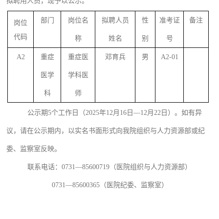
拟聘用人员，现予以公示。
部门
岗位名
拟聘人员
性
准考证
备注
岗位
代码
称
姓名
别
号
A2
重症
重症医
邓育兵
男
A2-01
医学
学科医
科
师
公示期
5
个工作日（
202
5
年
12
月
16
日
—
12
月
22
日）。如有异
议，请在公示期内，以实名书面形式向我
院
组织
与
人
力资源
部或
纪
委
、
监察
室
反映。
联系电话：
0731—8
5600719
（
医院
组织
与人力资源
部）
0731—8
5600365
（
医院
纪委
、
监察
室
）