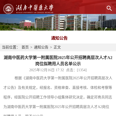
通知公告
当前位置：
首页
>
通知公告
>
正文
湖南中医药大学第一附属医院2025年公开招聘高层次人才A2
岗位拟聘用人员名单公示
2025年12月16日 17:32 点击：[
1354
]
根据《湖南中医药大学
第一附属医院
202
5
年公开招聘
高层次人
才
公告》及有关规定，经报名、资格审查、
直接考核
、
体检和考察等
程序，经
医院
公开招聘工作领导小组集体研究决定，确定
邓育兵
同志
为湖南中医药大学
第一附属医院
202
5
年公开招聘
高层次人才
A2岗位