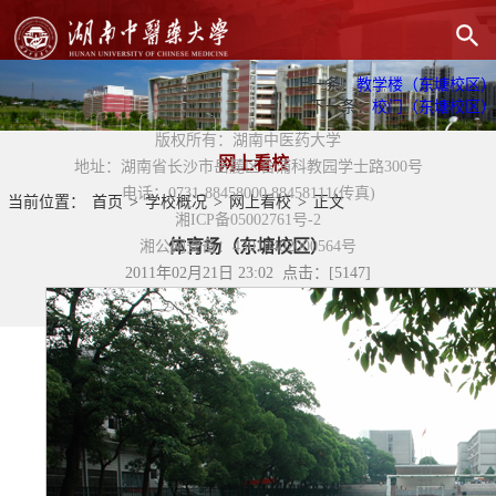
上一条：
教学楼（东塘校区）
下一条：
校门（东塘校区）
版权所有：湖南中医药大学
网上看校
地址：湖南省长沙市岳麓区含浦科教园学士路300号
电话：0731-88458000 88458111(传真)
当前位置：
首页
>
学校概况
>
网上看校
>
正文
湘ICP备05002761号-2
体育场（东塘校区）
湘公网安备：43010402000564号
2011年02月21日 23:02 点击：[
5147
]